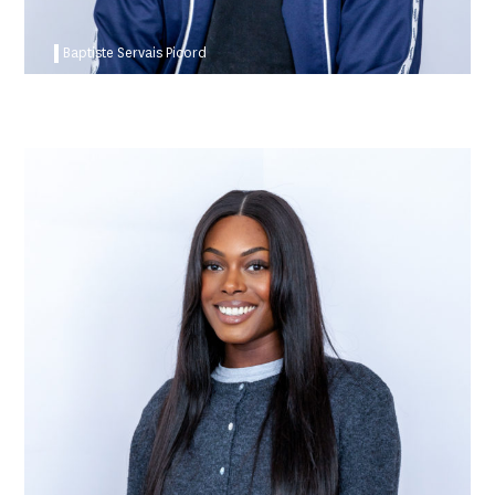
Baptiste Servais Picord
Shanice Loembe