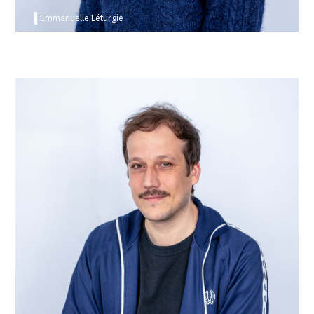
Emmanuelle Léturgie
Baptiste Servais Picord